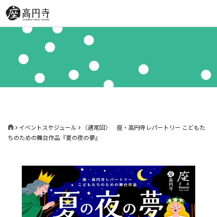
イベントスケジュール
〈通常回〉 座・高円寺レパートリー こどもた
ちのための舞台作品『夏の夜の夢』