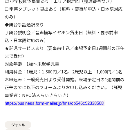
◎ 小学校団体鑑賞あり｜エリア指定回（整理番号つき）
☐ 字幕タブレット貸出あり（無料・要事前申込・日本語対応
のみ）
◆舞台手話通訳あり
♪舞台説明会／音声描写イヤホン貸出日（無料・要事前申
込・日本語対応のみ）
★託児サービスあり（要事前申込／来場予定日1週間前の正午
まで受付）
対象年齢：1歳〜未就学児童
利用料金：1歳児：1,500円／1名、2歳児以上：1,000円／1名
お申込み：一般発売日より受付開始。来場予定日の1週間前の
正午までに以下のフォームよりお申し込みください。（託児
事業者：NPO法人ちぃきちぃき）
https://business.form-mailer.jp/fms/cb546c92338508
ジャンル