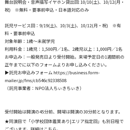
舞台説明会・音声描写イヤホン貸出回: 10/10(土)、10/12(月・
祝) ※無料・要事前申込・日本語対応のみ
託児サービス回：9/19(土)、10/3(土)、10/12(月・祝) ※有
料・要事前申込
対象年齢：1歳～未就学児
利用料金：1歳児：1,500円／1名、2歳児以上：1,000円／1名
お申込み：一般発売日より受付開始。来場予定日の1週間前の
正午までに以下のフォームよりお申し込みください。
▶
託児お申込みフォーム https://business.form-
mailer.jp/fms/cb546c92338508
（託児事業者：NPO法人ちぃきちぃき）
受付開始は開演の45分前、開場は開演の30分前となります。
★同演目で「小学校団体鑑賞あり|エリア指定回」も別日程で
ございます。詳細はこちら。