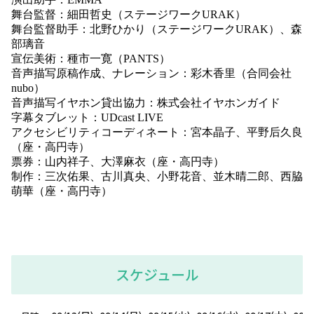
舞台監督：細田哲史（ステージワークURAK）
舞台監督助手：北野ひかり（ステージワークURAK）、森
部璃音
宣伝美術：種市一寛（PANTS）
音声描写原稿作成、ナレーション：彩木香里（合同会社
nubo）
音声描写イヤホン貸出協力：株式会社イヤホンガイド
字幕タブレット：UDcast LIVE
アクセシビリティコーディネート：宮本晶子、平野后久良
（座・高円寺）
票券：山内祥子、大澤麻衣（座・高円寺）
制作：三次佑果、古川真央、小野花音、並木晴二郎、西脇
萌華（座・高円寺）
スケジュール