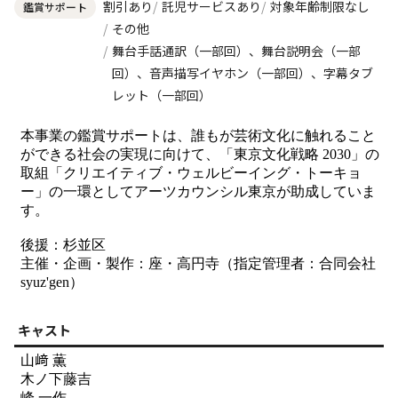
割引あり
託児サービスあり
対象年齢制限なし
鑑賞サポート
その他
舞台手話通訳（一部回）、舞台説明会（一部
回）、音声描写イヤホン（一部回）、字幕タブ
レット（一部回）
本事業の鑑賞サポートは、誰もが芸術文化に触れること
ができる社会の実現に向けて、「東京文化戦略 2030」の
取組「クリエイティブ・ウェルビーイング・トーキョ
ー」の一環としてアーツカウンシル東京が助成していま
す。
後援：杉並区
主催・企画・製作：座・高円寺（指定管理者：合同会社
syuz'gen）
キャスト
山﨑 薫
木ノ下藤吉
峰 一作