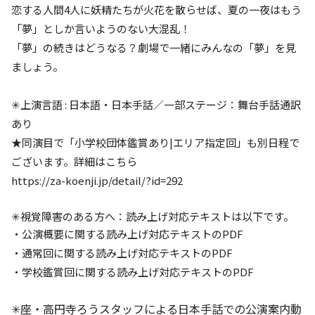
恋する人間4人に妖精たちが火花を散らせば、夏の一夜はもう
「夢」としか言いようのない大混乱！
「夢」の続きはどうなる？劇場で一緒にみんなの「夢」を見
ましょう。
✳︎上演言語 : 日本語・日本手話／一部ステージ：舞台手話通訳
あり
★同演目で「小学校団体鑑賞あり|エリア指定回」も別日程で
ございます。詳細は
こちら
https://za-koenji.jp/detail/?id=292
✳︎
視覚障害のある方へ：読み上げ対応テキストは以下です。
・
公演概要に関する読み上げ対応テキストのPDF
・
通常回に関する読み上げ対応テキストのPDF
・
学校鑑賞回に関する読み上げ対応テキストのPDF
✳︎
座・高円寺ろうスタッフによる日本手話での公演案内動