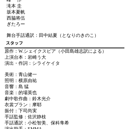
滝本 圭
坂本夏帆
西脇将伍
ぎたろー
舞台手話通訳：田中結夏（となりのきのこ）
スタッフ
原作：W.シェイクスピア（小田島雄志訳による）
上演台本：岩崎う大
演出・作詞：シライケイタ
美術：青山健一
照明：横原由祐
音響：島 猛
音楽：的場英也
劇中歌作曲：鈴木光介
衣裳プラン：摩耶
振付：下司尚実
手話監修：佐沢静枝
手話通訳：小松智美、保科隼希
演出助手：EMMA