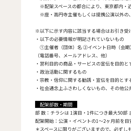
※配架スペースの都合により、東京都内・近
※座・高円寺主催もしくは提携公演以外の、
※以下に示す内容に該当する場合はお引き受
・以下の必要情報が明記されていないもの
①主催者（団体）名 ②イベント日時（会期）
（電話番号、メールアドレス、他）
・営利目的の商品・サービスの宣伝を目的と
・政治活動に関するもの
・宗教・信仰に関する勧誘・宣伝を目的とす
・社会通念上ふさわしくないもの、その他公
配架部数・期間
部 数：チラシは 1演目・1件につき最大50部
配架開始：公演・イベントの1〜2ヶ月前を目
＊スペースに限りがございますので、必ずし