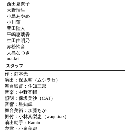
西田夏奈子
大野瑞生
小島あやめ
小川蓮
豊田陸人
平嶋恵璃香
生田由明乃
赤松怜音
大島なつき
ura-kei
スタッフ
作：釘本光
演出：保坂萌（ムシラセ）
舞台監督：住知三郎
音楽：中野亮輔
照明：保坂美沙（CAT）
音響：星知輝
舞台美術：加藤ちか
振付：小林真梨恵（waqu:iraz）
演出助手：Ramin
衣裳：小泉美都