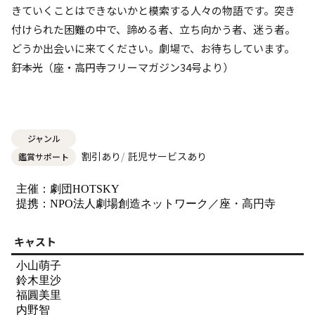
きていくことはできないかと模索する人々の物語です。突き
付けられた困難の中で、諦める者、立ち向かう者、迷う者。
どうか出会いに来てください。劇場で、お待ちしています。
―――釘本光（座・高円寺フリーマガジン34号より）
ジャンル
割引あり
託児サービスあり
鑑賞サポート
主催：劇団HOTSKY
提携：NPO法人劇場創造ネットワーク／座・高円寺
キャスト
小山萌子
鈴木里沙
福圓美里
内野智